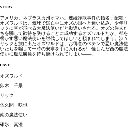
STORY
アメリカ、ネブラスカ州オマハ。連続詐欺事件の指名手配犯・
オズワルドは、気球で逃亡中にオズの国へと迷い込み、少年リ
ックに空が飛べる大魔法使いだと勘違いされる。オズの住人た
ちを騙して歓待を受けることに成功するオズワルドだが、都を
脅かす悪い魔法使いを討伐してほしいと頼まれてしまう。渋々
リックと旅に出たオズワルドは、お得意のペテンで悪い魔法使
いたちを騙して一時の安寧を手に入れるが、怪しんだ西の魔法
使いに魔法勝負を持ち掛けられてしまい――。
CAST
オズワルド
卯木 千景
リック
佐久間 咲也
南の魔法使い
碓氷 真澄