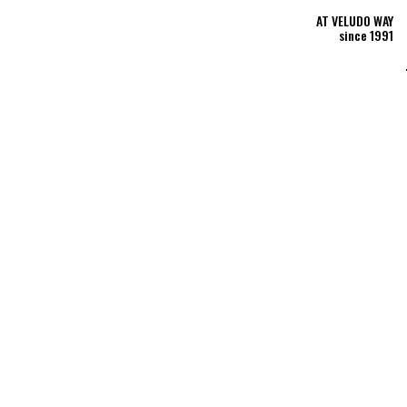
MANKAI COMPANY official site
MANKAI COMPANY official 
AT VELUDO WAY
MANKAI COMPANY
official site
since 1991
P
PERFORMANCE
>
主人はミステリにご執心
新生冬組第二回公演
主人はミステリにご執心